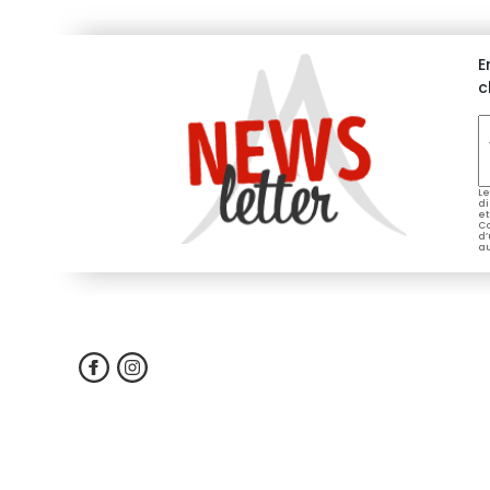
E
c
V
e
*
Le
di
et
Co
d’
au