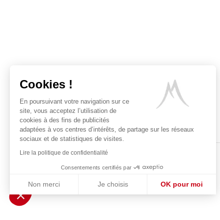
Cookies !
En poursuivant votre navigation sur ce
site, vous acceptez l’utilisation de
cookies à des fins de publicités
adaptées à vos centres d’intérêts, de partage sur les réseaux
sociaux et de statistiques de visites.
Lire la politique de confidentialité
Consentements certifiés par
Non merci
Je choisis
OK pour moi
POUR VOTRE 
Axeptio consent
Plateforme de Gestion du Consentement : Personnalisez vos Optio
Notre plateforme vous permet d'adapter et de gérer vos paramètres 