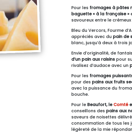
Pour les
fromages à pâtes 
baguette « à la française »
e
savoureux entre le crémeux 
Bleu du Vercors, Fourme d’
appréciés avec du
pain de 
blanc, jusqu’à deux à trois 
Envie d’originalité, de fanta
d’un pain aux raisins
pour sub
rivalisez d’audace avec un
p
Pour les
fromages puissant
pour des
pains aux fruits se
avec la puissance du fromage
bouche.
Pour le
Beaufort, le
Comté
e
conseillons des
pains aux n
saveurs de noisettes délivr
consommation de tous les jo
légèreté de la mie répondant