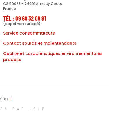
CS 50029 - 74001 Annecy Cedex
France
TÉL : 09 69 32 09 91
(appel non surtaxé)
Service consommateurs
Contact sourds et malentendants
Qualité et caractéristiques environnementales
produits
lles
MES PAR JOUR
ions. Personnalisez vos préférences pour contrôler la manière dont vos