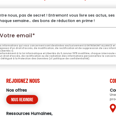
ntre nous, pas de secret ! Entremont vous livre ses actus, se
haque semaine… des bons de réduction en prime !
otre
mail*
s informations qui vous concernent sont destinées exclusivement à ENTREMONT ALLIANCE et 
sposez d’un droit d’accès, de modification, de rectification et de suppression de ces informa
 Libertés »).
nformément à la loi Informatique et Libertés du 6 Janvier 1978 modifiée, chaque internaute
un droit d’accès, de rectification ou de radiation des informations personnelles le concern
 Délégué à la Protection des Données (cf. politique de confidentialité).
REJOIGNEZ NOUS
CO
Nos offres
Co
Une
pro
Nous rejoindre
Ressources Humaines,