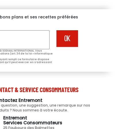
s bons plans et ses recettes préférées
à SODIAAL INTERNATIONAL. Vous
tions (art. 34 de la loi « Informatique
 ayant rempli ce formulaire dispose
ant qu’il peut exercer en s’adressant
NTACT & SERVICE CONSOMMATEURS
ntactez Entremont
 question, une suggestion, une remarque sur nos
duits ? Nous sommes à votre écoute.
Entremont
Services Consommateurs
25 Faubourg des Balmettes