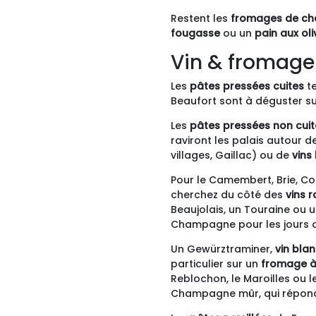
Restent les
fromages de ch
fougasse
ou un
pain aux oli
Vin & fromage
Les
pâtes pressées cuites
te
Beaufort sont à déguster s
Les
pâtes pressées non cuit
raviront les palais autour d
villages, Gaillac) ou de
vins
Pour le Camembert, Brie, C
cherchez du côté des
vins r
Beaujolais, un Touraine ou
Champagne pour les jours d
Un Gewürztraminer,
vin bla
particulier sur un
fromage à 
Reblochon, le Maroilles ou l
Champagne mûr, qui répond