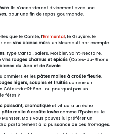
èvre
. Ils s’accorderont divinement avec une
ves
, pour une fin de repas gourmande.
lles que le Comté, l’
Emmental
, le Gruyère, le
ur des
vins blancs mûrs
, un Meursault par exemple.
es
, type Cantal, Salers, Morbier, Saint-Nectaire,
e
vins rouges charnus et épicés
(Côtes-du-Rhône
 blancs du Jura et de Savoie
.
oulommiers et les
pâtes molles à croûte fleurie
,
ouges légers, souples et fruités
comme un
 un Côtes-du-Rhône… ou pourquoi pas un
e fêtes ?
nc puissant, aromatique
et vif aura un écho
pâte molle à croûte lavée
comme l’Epoisses, le
e Munster. Mais vous pouvez lui préférer un
ra parfaitement à la puissance de ces fromages.