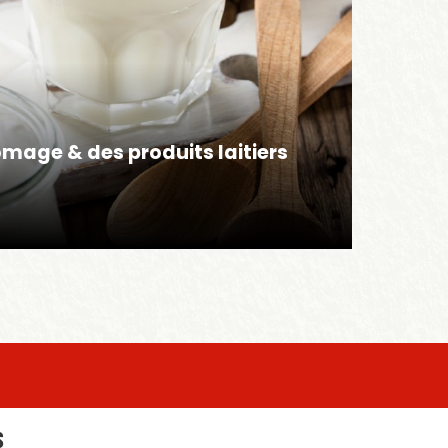
Astuces
romage & des produits laitiers
La foli
S