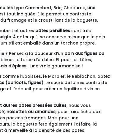
molles
type Camembert, Brie, Chaource,
une
st tout indiquée. Elle permet un contraste
du fromage et le croustillant de la baguette.
Ambert et autres
pâtes persillées
sont très
seigle
. À noter qu’il se conserve mieux que le pain
jours s’il est emballé dans un torchon propre.
isie ? Pensez à la douceur d’un
pain aux figues ou
limer la force d’un bleu. Et pour les fêtes,
ain d’épices
… une vraie gourmandise !
s
comme l’Epoisses, le Morbier, le Reblochon, optez
cs (abricots, figues)
. Le sucré de la mie contraste
 et l’adoucit pour créer un équilibre divin en
t autres pâtes pressées cuites
, nous vous
oix, noisettes ou amandes
, pour faire écho aux
ées par ces fromages. Mais pour une
urs, la baguette fera également l’affaire, la
 à merveille à la densité de ces pâtes.