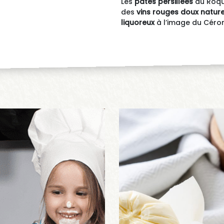
Les
pâtes persillées
du Roque
des
vins rouges doux nature
liquoreux
à l’image du Céron