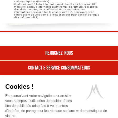
« Informatique et Libertés »).
Conformément à la loi Informatique et Libertés du 6 Janvier 1978
modifiée, chaque internaute ayant rempli ce formulaire dispose
d’un droit d’accès, de rectification ou de radiation des
informations personnelles le concernant qu’il peut exercer en
s’adressant au Délégué à la Protection des Données (cf. politique
de confidentialité).
REJOIGNEZ-NOUS
CONTACT & SERVICE CONSOMMATEURS
REJOIGNEZ NOUS
Nos offres
CONTACT & SERVICE CONSOMMATEURS
Cookies !
Nous rejoindre
Contactez Entremont
En poursuivant votre navigation sur ce site,
Mentions Légales
Une question, une suggestion, une
Ressources Humaines,
vous acceptez l’utilisation de cookies à des
remarque sur nos produits ? Nous
Une entreprise fière de ses valeurs
gestions des cookies & données personnelles
fins de publicités adaptées à vos centres
sommes à votre écoute.
d’intérêts, de partage sur les réseaux sociaux et de statistiques de
Découvrir
POUR VOTRE SANTÉ, MANGEZ 5 FRUITS ET LÉGUMES
Entremont
visites.