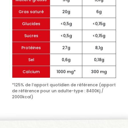
Gras saturé
20g
6g
Glucides
<0,5g
<0,15g
Sucres
<0,5g
<0,15g
Protéines
27g
8,1g
Sel
0,6g
0,18g
Calcium
1000 mg*
300 mg
*125% de l’apport quotidien de référence (apport
de référence pour un adulte-type : 8400Kj /
2000kcal)