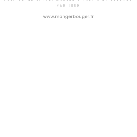
Entremont
Services Consommateurs
PAR JOUR
25 Faubourg des Balmettes
Apprentissage,
www.mangerbouger.fr
CS 50029 - 74001 Annecy Cedex
Une entreprise apprenante
France
Découvrir
TÉL : 09 69 32 09 91
(appel non surtaxé)
Service consommateurs
Contact sourds et malentendants
Qualité et caractéristiques
environnementales produits