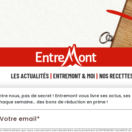
LES ACTUALITÉS
ENTREMONT & MOI
NOS RECETTE
ntre nous, pas de secret ! Entremont vous livre ses actus, se
haque semaine… des bons de réduction en prime !
otre
mail*
s informations qui vous concernent sont destinées exclusivement à ENTREMONT ALLIANCE et 