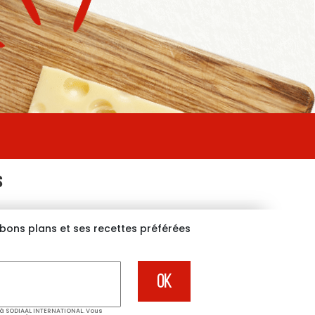
S
s bons plans et ses recettes préférées
à SODIAAL INTERNATIONAL. Vous