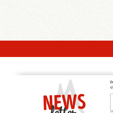
E
c
V
e
*
Le