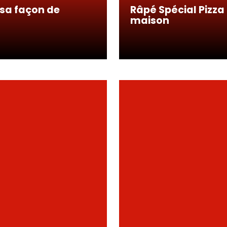
 sa façon de
Râpé Spécial Pizza
maison