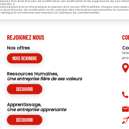
sposez d’un droit d’accès, de modification, de rectification et de suppression de ces informa
 Libertés »).
nformément à la loi Informatique et Libertés du 6 Janvier 1978 modifiée, chaque internaute
un droit d’accès, de rectification ou de radiation des informations personnelles le concern
 Délégué à la Protection des Données (cf. politique de confidentialité).
REJOIGNEZ NOUS
CO
Nos offres
Co
Une
pro
Nous rejoindre
Ressources Humaines,
Une entreprise fière de ses valeurs
Découvrir
Apprentissage,
Une entreprise apprenante
Découvrir