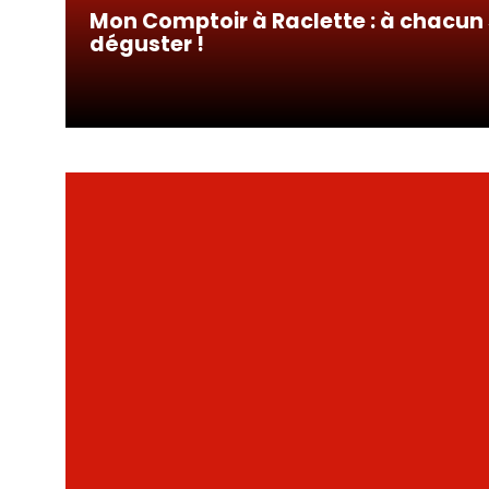
Mon Comptoir à Raclette : à chacun
déguster !