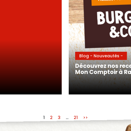
Blog - Nouveautés -
Découvrez nos rece
Mon Comptoir à Rac
1
2
3
…
21
>>