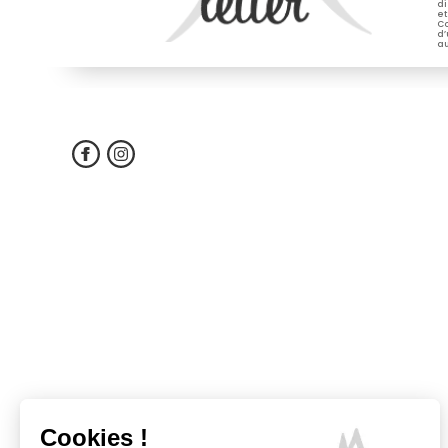
di
et
Co
d’
au
Cookies !