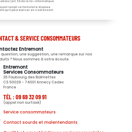
tions (art. 34 de la loi « Informatique
 ayant rempli ce formulaire dispose
ant qu’il peut exercer en s’adressant
NTACT & SERVICE CONSOMMATEURS
ntactez Entremont
 question, une suggestion, une remarque sur nos
duits ? Nous sommes à votre écoute.
Entremont
Services Consommateurs
25 Faubourg des Balmettes
CS 50029 - 74001 Annecy Cedex
France
TÉL : 09 69 32 09 91
(appel non surtaxé)
Service consommateurs
Contact sourds et malentendants