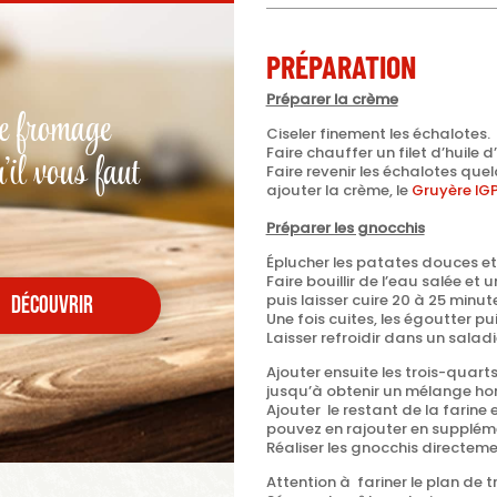
PRÉPARATION
Préparer la crème
e fromage
Ciseler finement les échalotes.
Faire chauffer un filet d’huile 
'il vous faut
Faire revenir les échalotes que
ajouter la crème, le
Gruyère IG
Préparer les gnocchis
Éplucher les patates douces et
Faire bouillir de l’eau salée et
puis laisser cuire 20 à 25 minut
découvrir
Une fois cuites, les égoutter pu
Laisser refroidir dans un saladi
Ajouter ensuite les trois-quart
jusqu’à obtenir un mélange h
Ajouter le restant de la farine
pouvez en rajouter en suppléme
Réaliser les gnocchis directeme
Attention à fariner le plan de t