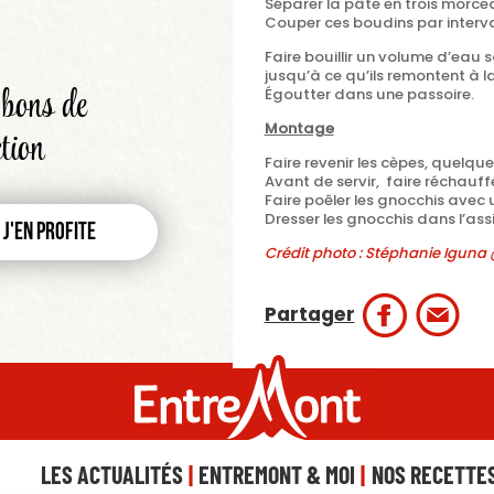
Séparer la pâte en trois morc
Couper ces boudins par interval
Faire bouillir un volume d’eau s
jusqu’à ce qu’ils remontent à l
bons de
Égoutter dans une passoire.
Montage
tion
Faire revenir les cèpes, quelq
Avant de servir, faire réchauf
Faire poêler les gnocchis avec 
Dresser les gnocchis dans l’ass
J'en profite
Crédit photo : Stéphanie Igun
Partager
LES ACTUALITÉS
ENTREMONT & MOI
NOS RECETTE