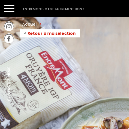
ENTREMONT, C'EST AUTREMENT BON !
Accueil
>
<
Retour à ma sélection
CONTACTEZ-NOUS