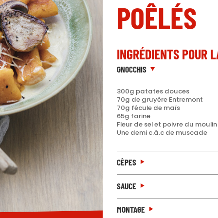
POÊLÉS
INGRÉDIENTS POUR L
GNOCCHIS
300g patates douces
70g de gruyère Entremont
70g fécule de maïs
65g farine
Fleur de sel et poivre du moulin
Une demi c.à.c de muscade
CÈPES
SAUCE
MONTAGE