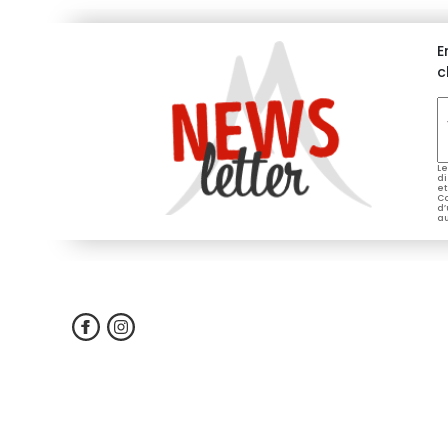
E
c
V
e
*
Le
di
et
Co
d’
au