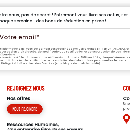
ntre nous, pas de secret ! Entremont vous livre ses actus, se
haque semaine… des bons de réduction en prime !
otre
mail*
s informations qui vous concernent sont destinées exclusivement à ENTREMONT ALLIANCE et 
sposez d’un droit d’accès, de modification, de rectification et de suppression de ces informa
 Libertés »).
nformément à la loi Informatique et Libertés du 6 Janvier 1978 modifiée, chaque internaute
un droit d’accès, de rectification ou de radiation des informations personnelles le concern
 Délégué à la Protection des Données (cf. politique de confidentialité).
REJOIGNEZ NOUS
CO
Nos offres
Co
Une
pro
Nous rejoindre
Ressources Humaines,
Une entreprise fière de ses valeurs