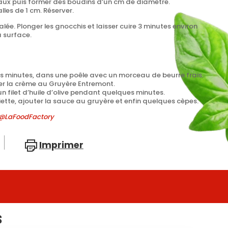
eaux puis former des boudins d’un cm de diamètre.
les de 1 cm. Réserver.
alée. Plonger les gnocchis et laisser cuire 3 minutes environ
a surface.
ues minutes, dans une poêle avec un morceau de beurre frais.
fer la crème au Gruyère Entremont.
un filet d’huile d’olive pendant quelques minutes.
iette, ajouter la sauce au gruyère et enfin quelques cèpes.
a @LaFoodFactory
Imprimer
S