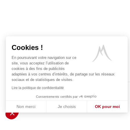
Cookies !
En poursuivant votre navigation sur ce
site, vous acceptez l’utilisation de
cookies à des fins de publicités
adaptées à vos centres d’intérêts, de partage sur les réseaux
sociaux et de statistiques de visites.
Lire la politique de confidentialité
Consentements certifiés par
Non merci
Je choisis
OK pour moi
POUR VOTRE 
Axeptio consent
Plateforme de Gestion du Consentement : Personnalisez vos Optio
Notre plateforme vous permet d'adapter et de gérer vos paramètres 