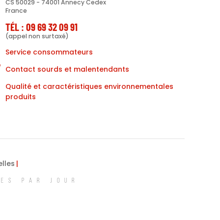
CS 50029 - 74001 Annecy Cedex
France
TÉL : 09 69 32 09 91
(appel non surtaxé)
Service consommateurs
Contact sourds et malentendants
Qualité et caractéristiques environnementales
produits
lles
MES PAR JOUR
ions. Personnalisez vos préférences pour contrôler la manière dont vos