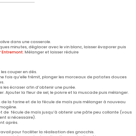
d’olive dans une casserole.
lques minutes, déglacer avec le vin blanc, laisser évaporer puis
P Entremont
. Mélanger et laisser réduire
 les couper en dés.
 une fois qu’elle frémit, plonger les morceaux de patates douces
es.
is les écraser afin d’obtenir une purée.
er.
Ajouter la fleur de sel, le poivre et la muscade puis mélanger.
s de la farine et de la fécule de maïs puis mélanger à nouveau
omogène.
 et de fécule de maïs jusqu’à obtenir une pâte peu collante (vous
nt si nécessaire).
nt après.
ravail pour faciliter la réalisation des gnocchis.