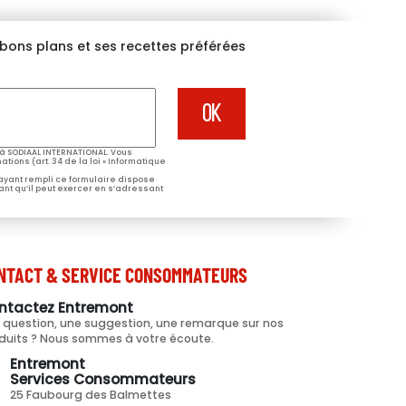
s bons plans et ses recettes préférées
à SODIAAL INTERNATIONAL. Vous
tions (art. 34 de la loi « Informatique
 ayant rempli ce formulaire dispose
ant qu’il peut exercer en s’adressant
NTACT & SERVICE CONSOMMATEURS
ntactez Entremont
 question, une suggestion, une remarque sur nos
duits ? Nous sommes à votre écoute.
Entremont
Services Consommateurs
25 Faubourg des Balmettes