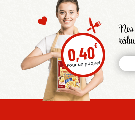
Nos 
réduc
€
0,40
Pour un paquet