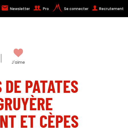
Newsletter
Pro
Se connecter
Recrutement
J'aime
 DE PATATES
 GRUYÈRE
NT ET CÈPES