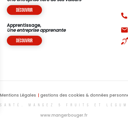
Découvrir
Apprentissage,
Une entreprise apprenante
Découvrir
Mentions Légales
gestions des cookies & données personne
SANTÉ, MANGEZ 5 FRUITS ET LÉGU
ns
www.mangerbouger.fr
de confidentialité, en garantissant la conformité avec les réglementat