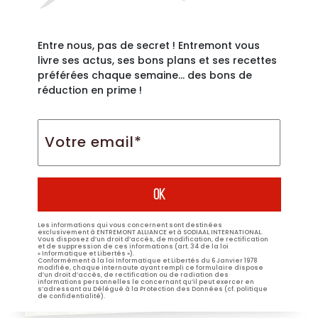
Entre nous, pas de secret ! Entremont vous
livre ses actus, ses bons plans et ses recettes
préférées chaque semaine… des bons de
réduction en prime !
Votre
email*
*
Les informations qui vous concernent sont destinées
exclusivement à ENTREMONT ALLIANCE et à SODIAAL INTERNATIONAL.
Vous disposez d’un droit d’accès, de modification, de rectification
et de suppression de ces informations (art. 34 de la loi
« Informatique et Libertés »).
Conformément à la loi Informatique et Libertés du 6 Janvier 1978
modifiée, chaque internaute ayant rempli ce formulaire dispose
d’un droit d’accès, de rectification ou de radiation des
informations personnelles le concernant qu’il peut exercer en
s’adressant au Délégué à la Protection des Données (cf. politique
de confidentialité).