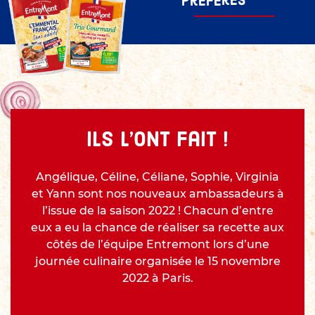
préférés
ils l’ont fait !
Angélique, Céline, Céliane, Sophie, Virginia
et Yann sont nos nouveaux ambassadeurs à
l’issue de la saison 2022 ! Chacun d’entre
eux a eu la chance de réaliser sa recette aux
côtés de l’équipe Entremont lors d’une
journée culinaire organisée le 15 novembre
2022 à Paris.