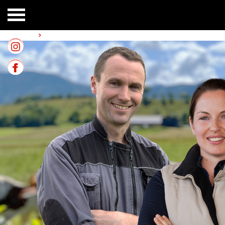
Accueil
>
OuiAuLaitCoop