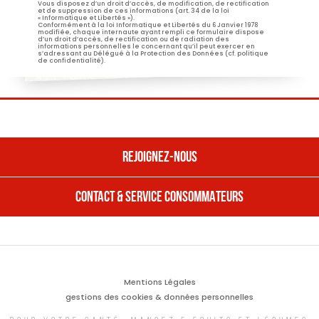
Vous disposez d’un droit d’accès, de modification, de rectification
et de suppression de ces informations (art. 34 de la loi
« Informatique et Libertés »).
Conformément à la loi Informatique et Libertés du 6 Janvier 1978
modifiée, chaque internaute ayant rempli ce formulaire dispose
d’un droit d’accès, de rectification ou de radiation des
informations personnelles le concernant qu’il peut exercer en
s’adressant au Délégué à la Protection des Données (cf. politique
de confidentialité).
REJOIGNEZ-NOUS
CONTACT & SERVICE CONSOMMATEURS
REJOIGNEZ NOUS
Nos offres
CONTACT & SERVICE CONSOMMATEURS
Nous rejoindre
Contactez Entremont
Mentions Légales
Une question, une suggestion, une
Ressources Humaines,
remarque sur nos produits ? Nous
Une entreprise fière de ses valeurs
gestions des cookies & données personnelles
sommes à votre écoute.
Découvrir