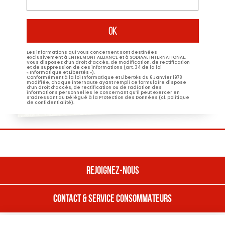
*
Les informations qui vous concernent sont destinées
exclusivement à ENTREMONT ALLIANCE et à SODIAAL INTERNATIONAL.
Vous disposez d’un droit d’accès, de modification, de rectification
et de suppression de ces informations (art. 34 de la loi
« Informatique et Libertés »).
Conformément à la loi Informatique et Libertés du 6 Janvier 1978
modifiée, chaque internaute ayant rempli ce formulaire dispose
d’un droit d’accès, de rectification ou de radiation des
informations personnelles le concernant qu’il peut exercer en
s’adressant au Délégué à la Protection des Données (cf. politique
de confidentialité).
REJOIGNEZ-NOUS
CONTACT & SERVICE CONSOMMATEURS
REJOIGNEZ NOUS
Nos offres