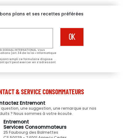
s bons plans et ses recettes préférées
à SODIAAL INTERNATIONAL. Vous
tions (art. 34 de la loi « Informatique
 ayant rempli ce formulaire dispose
ant qu’il peut exercer en s’adressant
NTACT & SERVICE CONSOMMATEURS
ntactez Entremont
 question, une suggestion, une remarque sur nos
duits ? Nous sommes à votre écoute.
Entremont
Services Consommateurs
25 Faubourg des Balmettes
CS 50029 - 74001 Annecy Cedex