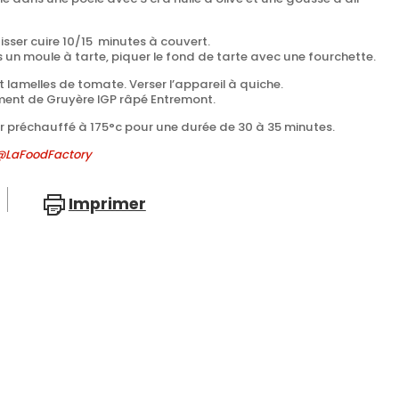
laisser cuire 10/15 minutes à couvert.
s un moule à tarte, piquer le fond de tarte avec une fourchette.
t lamelles de tomate. Verser l’appareil à quiche.
ment de Gruyère IGP râpé Entremont.
our préchauffé à 175°c pour une durée de 30 à 35 minutes.
 @LaFoodFactory
Imprimer