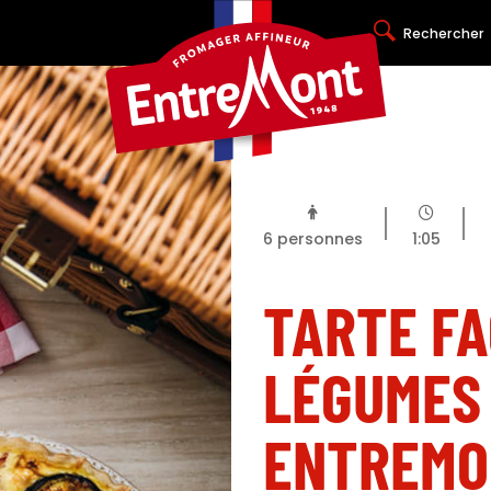
Rechercher
6
personnes
1:05
TARTE FA
LÉGUMES 
ENTREMO