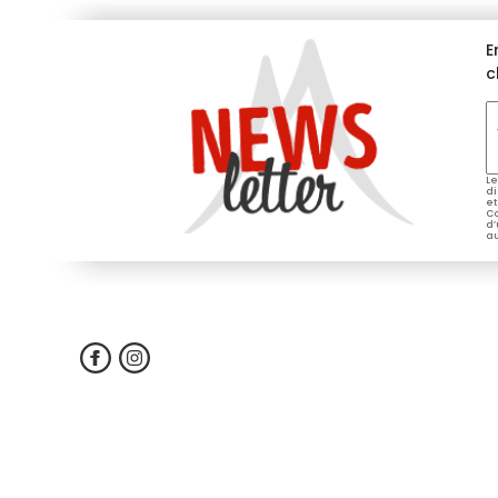
E
c
V
e
*
Le
di
et
Co
d’
au