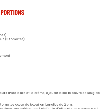
 PORTIONS
nes)
uf (3 tomates)
tremont
fs avec le lait et la crème, ajouter le sel, le poivre et 100g de
s tomates cœur de bœuf en lamelles de 2 cm.
e dans une poêle avec 3 cl d’huile d’olive et une gousse d’ail