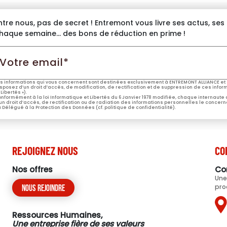
ntre nous, pas de secret ! Entremont vous livre ses actus, se
haque semaine… des bons de réduction en prime !
otre
mail*
s informations qui vous concernent sont destinées exclusivement à ENTREMONT ALLIANCE et 
sposez d’un droit d’accès, de modification, de rectification et de suppression de ces informa
 Libertés »).
nformément à la loi Informatique et Libertés du 6 Janvier 1978 modifiée, chaque internaute
un droit d’accès, de rectification ou de radiation des informations personnelles le concern
 Délégué à la Protection des Données (cf. politique de confidentialité).
REJOIGNEZ NOUS
CO
Nos offres
Co
Une
pro
Nous rejoindre
Ressources Humaines,
Une entreprise fière de ses valeurs