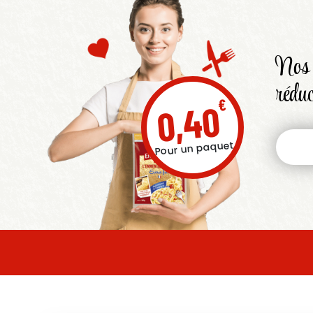
Nos 
réduc
€
0,40
Pour un paquet