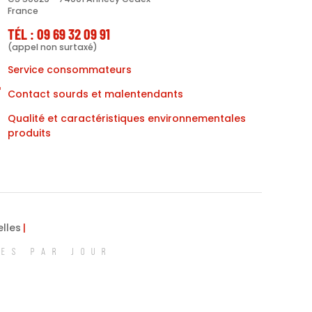
France
TÉL : 09 69 32 09 91
(appel non surtaxé)
Service consommateurs
Contact sourds et malentendants
Qualité et caractéristiques environnementales
produits
lles
MES PAR JOUR
ions. Personnalisez vos préférences pour contrôler la manière dont vos