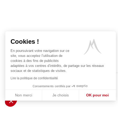
Cookies !
En poursuivant votre navigation sur ce
site, vous acceptez l’utilisation de
cookies à des fins de publicités
adaptées à vos centres d’intérêts, de partage sur les réseaux
sociaux et de statistiques de visites.
Lire la politique de confidentialité
Consentements certifiés par
Non merci
Je choisis
OK pour moi
POUR VOTRE 
Axeptio consent
Plateforme de Gestion du Consentement : Personnalisez vos Optio
Notre plateforme vous permet d'adapter et de gérer vos paramètres 