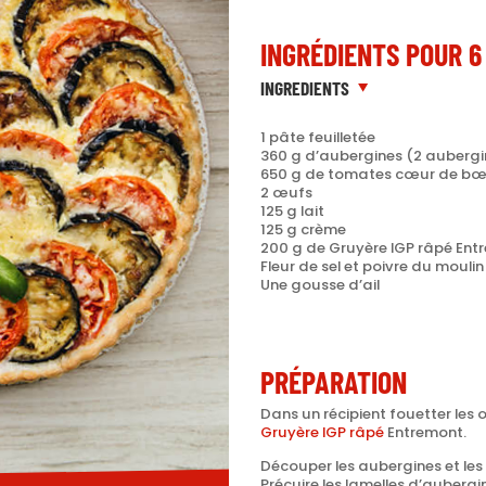
INGRÉDIENTS POUR 6
INGREDIENTS
1 pâte feuilletée
360 g d’aubergines (2 aubergi
650 g de tomates cœur de bœ
2 œufs
125 g lait
125 g crème
200 g de Gruyère IGP râpé En
Fleur de sel et poivre du moulin
Une gousse d’ail
PRÉPARATION
Dans un récipient fouetter les œu
Gruyère IGP râpé
Entremont.
Découper les aubergines et le
Précuire les lamelles d’aubergin