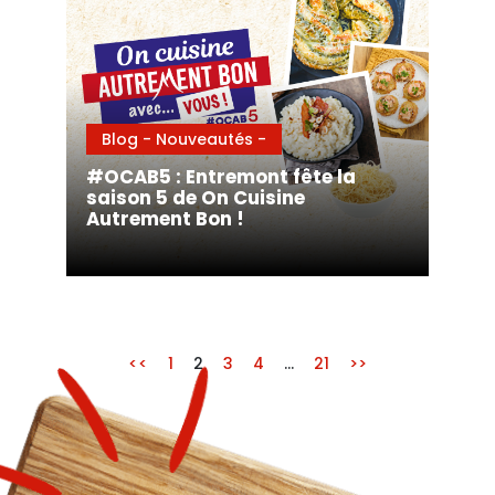
Blog - Nouveautés -
#OCAB5 : Entremont fête la
saison 5 de On Cuisine
Autrement Bon !
<<
1
2
3
4
…
21
>>