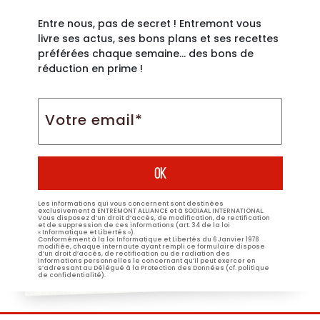
Entre nous, pas de secret ! Entremont vous
livre ses actus, ses bons plans et ses recettes
préférées chaque semaine… des bons de
réduction en prime !
Votre
email*
*
Les informations qui vous concernent sont destinées
exclusivement à ENTREMONT ALLIANCE et à SODIAAL INTERNATIONAL.
Vous disposez d’un droit d’accès, de modification, de rectification
et de suppression de ces informations (art. 34 de la loi
« Informatique et Libertés »).
Conformément à la loi Informatique et Libertés du 6 Janvier 1978
modifiée, chaque internaute ayant rempli ce formulaire dispose
d’un droit d’accès, de rectification ou de radiation des
informations personnelles le concernant qu’il peut exercer en
s’adressant au Délégué à la Protection des Données (cf. politique
de confidentialité).