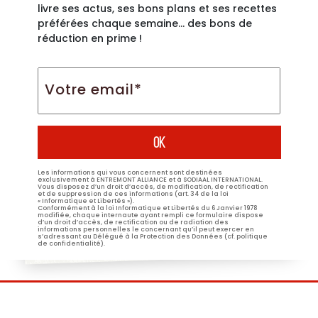
livre ses actus, ses bons plans et ses recettes
préférées chaque semaine… des bons de
réduction en prime !
Votre
email*
*
Les informations qui vous concernent sont destinées
exclusivement à ENTREMONT ALLIANCE et à SODIAAL INTERNATIONAL.
Vous disposez d’un droit d’accès, de modification, de rectification
et de suppression de ces informations (art. 34 de la loi
« Informatique et Libertés »).
Conformément à la loi Informatique et Libertés du 6 Janvier 1978
modifiée, chaque internaute ayant rempli ce formulaire dispose
d’un droit d’accès, de rectification ou de radiation des
informations personnelles le concernant qu’il peut exercer en
s’adressant au Délégué à la Protection des Données (cf. politique
de confidentialité).