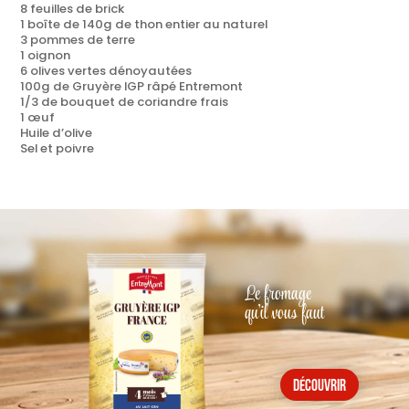
8 feuilles de brick
1 boîte de 140g de thon entier au naturel
3 pommes de terre
1 oignon
6 olives vertes dénoyautées
100g de Gruyère IGP râpé Entremont
1/3 de bouquet de coriandre frais
1 œuf
Huile d’olive
Sel et poivre
Le fromage
qu'il vous faut
découvrir