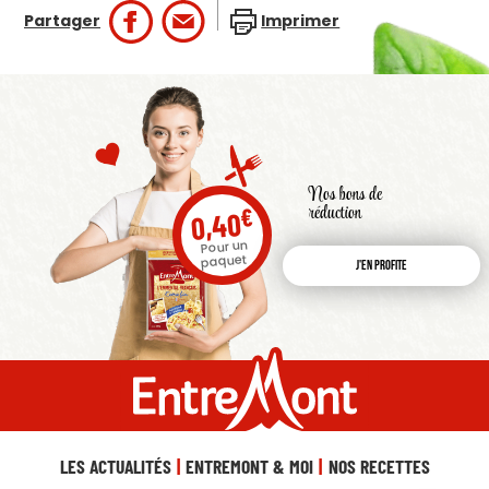
Partager
Imprimer
Nos bons de
réduction
€
0,40
Pour un
paquet
J'en profite
LES ACTUALITÉS
ENTREMONT & MOI
NOS RECETTES