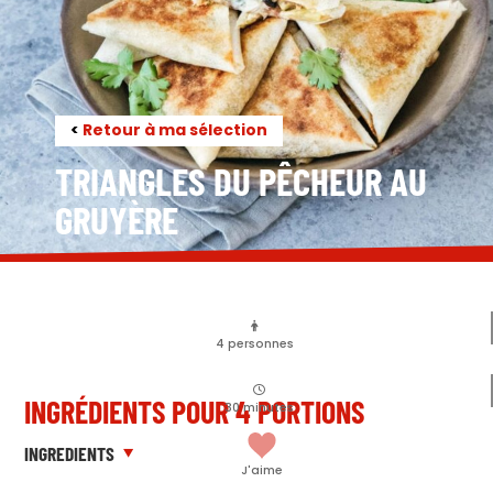
<
Retour à ma sélection
TRIANGLES DU PÊCHEUR AU
GRUYÈRE
4
personnes
INGRÉDIENTS POUR 4 PORTIONS
30
minutes
INGREDIENTS
J'aime