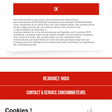
Les informations qui vous concernent sont destinées
exclusivement à ENTREMONT ALLIANCE et à SODIAAL INTERNATIONAL.
Vous disposez d’un droit d’accès, de modification, de rectification
et de suppression de ces informations (art. 34 de la loi
« Informatique et Libertés »).
Conformément à la loi Informatique et Libertés du 6 Janvier 1978
modifiée, chaque internaute ayant rempli ce formulaire dispose
d’un droit d’accès, de rectification ou de radiation des
informations personnelles le concernant qu’il peut exercer en
s’adressant au Délégué à la Protection des Données (cf. politique
de confidentialité).
REJOIGNEZ-NOUS
CONTACT & SERVICE CONSOMMATEURS
REJOIGNEZ NOUS
Nos offres
CONTACT & SERVICE CONSOMMATEURS
Cookies !
Nous rejoindre