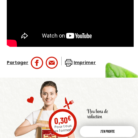
Partager
Imprimer
Nos bons de
réduction
€
0,30
Pour tous
les formats
J'en profite