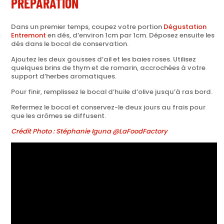
PRÉPARATION
Dans un premier temps, coupez votre portion
Dégustation
Entremont
en dés, d’environ 1cm par 1cm. Déposez ensuite les
dés dans le bocal de conservation.
Ajoutez les deux gousses d’ail et les baies roses. Utilisez
quelques brins de thym et de romarin, accrochées à votre
support d’herbes aromatiques.
Pour finir, remplissez le bocal d’huile d’olive jusqu’à ras bord.
Refermez le bocal et conservez-le deux jours au frais pour
que les arômes se diffusent.
Crédit Photo : Stéphanie Iguna @LaFoodFactory