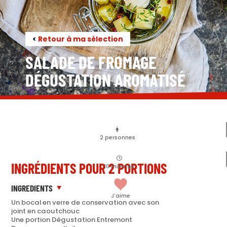
<
Retour à ma sélection
SALADE DE FROMAGE
DÉGUSTATION AROMATISÉ
2
personnes
INGRÉDIENTS POUR 2 PORTIONS
10
minutes
INGREDIENTS
J'aime
Un bocal en verre de conservation avec son
joint en caoutchouc
Une portion Dégustation Entremont