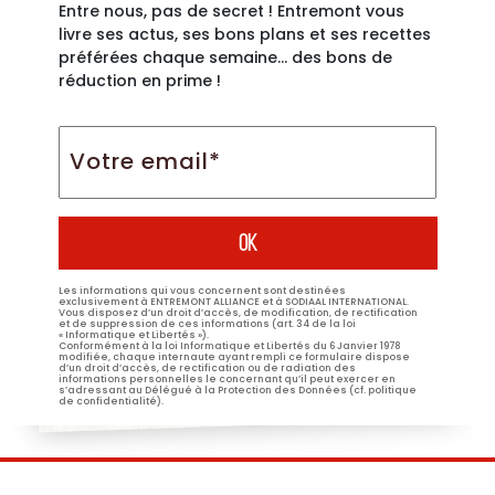
Entre nous, pas de secret ! Entremont vous
livre ses actus, ses bons plans et ses recettes
préférées chaque semaine… des bons de
réduction en prime !
Votre
email*
*
Les informations qui vous concernent sont destinées
exclusivement à ENTREMONT ALLIANCE et à SODIAAL INTERNATIONAL.
Vous disposez d’un droit d’accès, de modification, de rectification
et de suppression de ces informations (art. 34 de la loi
« Informatique et Libertés »).
Conformément à la loi Informatique et Libertés du 6 Janvier 1978
modifiée, chaque internaute ayant rempli ce formulaire dispose
d’un droit d’accès, de rectification ou de radiation des
informations personnelles le concernant qu’il peut exercer en
s’adressant au Délégué à la Protection des Données (cf. politique
de confidentialité).