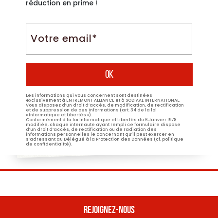
réduction en prime !
Votre
email*
*
Les informations qui vous concernent sont destinées
exclusivement à ENTREMONT ALLIANCE et à SODIAAL INTERNATIONAL.
Vous disposez d’un droit d’accès, de modification, de rectification
et de suppression de ces informations (art. 34 de la loi
« Informatique et Libertés »).
Conformément à la loi Informatique et Libertés du 6 Janvier 1978
modifiée, chaque internaute ayant rempli ce formulaire dispose
d’un droit d’accès, de rectification ou de radiation des
informations personnelles le concernant qu’il peut exercer en
s’adressant au Délégué à la Protection des Données (cf. politique
de confidentialité).
REJOIGNEZ-NOUS