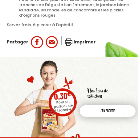
tranches de Dégustation Entremont, le jambon blanc,
la salade, les rondelles de concombre et les pickles
d’oignons rouges.
Servez frais, à picorer à l’apéritif.
Partager
Imprimer
Nos bons de
€
0,30
réduction
Pour un
paquet de
8 tranches
J'en profite