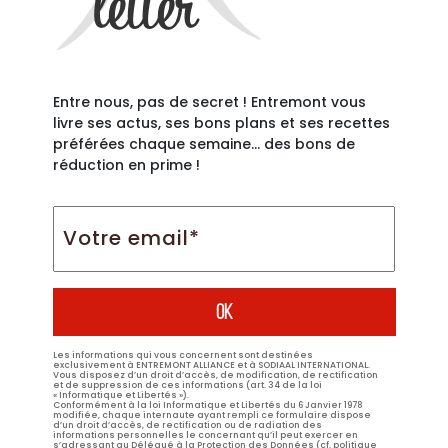
Entre nous, pas de secret ! Entremont vous
livre ses actus, ses bons plans et ses recettes
préférées chaque semaine… des bons de
réduction en prime !
Votre
email*
*
Les informations qui vous concernent sont destinées
exclusivement à ENTREMONT ALLIANCE et à SODIAAL INTERNATIONAL.
Vous disposez d’un droit d’accès, de modification, de rectification
et de suppression de ces informations (art. 34 de la loi
« Informatique et Libertés »).
Conformément à la loi Informatique et Libertés du 6 Janvier 1978
modifiée, chaque internaute ayant rempli ce formulaire dispose
d’un droit d’accès, de rectification ou de radiation des
informations personnelles le concernant qu’il peut exercer en
s’adressant au Délégué à la Protection des Données (cf. politique