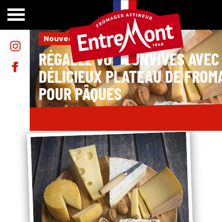
Accueil
>
Le blog
>
Nouveautés
Nouveautés
RÉGALEZ VOS CONVIVES AVEC
DÉLICIEUX PLATEAU DE FROM
POUR PÂQUES