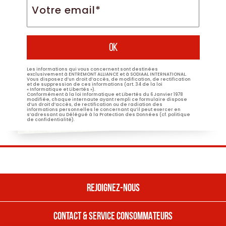
email*
*
Les informations qui vous concernent sont destinées
exclusivement à ENTREMONT ALLIANCE et à SODIAAL INTERNATIONAL.
Vous disposez d’un droit d’accès, de modification, de rectification
et de suppression de ces informations (art. 34 de la loi
« Informatique et Libertés »).
Conformément à la loi Informatique et Libertés du 6 Janvier 1978
modifiée, chaque internaute ayant rempli ce formulaire dispose
d’un droit d’accès, de rectification ou de radiation des
informations personnelles le concernant qu’il peut exercer en
s’adressant au Délégué à la Protection des Données (cf. politique
de confidentialité).
REJOIGNEZ-NOUS
CONTACT & SERVICE CONSOMMATEURS
REJOIGNEZ NOUS