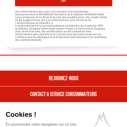
Les informations qui vous concernent sont destinées
exclusivement à ENTREMONT ALLIANCE et à SODIAAL INTERNATIONAL.
Vous disposez d’un droit d’accès, de modification, de rectification
et de suppression de ces informations (art. 34 de la loi
« Informatique et Libertés »).
Conformément à la loi Informatique et Libertés du 6 Janvier 1978
modifiée, chaque internaute ayant rempli ce formulaire dispose
d’un droit d’accès, de rectification ou de radiation des
informations personnelles le concernant qu’il peut exercer en
s’adressant au Délégué à la Protection des Données (cf. politique
de confidentialité).
REJOIGNEZ-NOUS
CONTACT & SERVICE CONSOMMATEURS
REJOIGNEZ NOUS
Nos offres
CONTACT & SERVICE CONSOMMATEURS
Cookies !
Nous rejoindre
Contactez Entremont
En poursuivant votre navigation sur ce site,