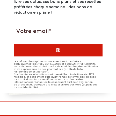
livre ses actus, ses bons plans et ses recettes
préférées chaque semaine… des bons de
réduction en prime !
Votre
email*
*
Les informations qui vous concernent sont destinées
exclusivement à ENTREMONT ALLIANCE et à SODIAAL INTERNATIONAL.
Vous disposez d’un droit d’accès, de modification, de rectification
et de suppression de ces informations (art. 34 de la loi
« Informatique et Libertés »).
Conformément à la loi Informatique et Libertés du 6 Janvier 1978
modifiée, chaque internaute ayant rempli ce formulaire dispose
d’un droit d’accès, de rectification ou de radiation des
informations personnelles le concernant qu’il peut exercer en
s’adressant au Délégué à la Protection des Données (cf. politique
de confidentialité).