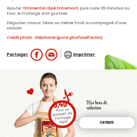
Ajouter l’
Emmental râpé Entremont
, puis cuire 35 minutes au
four, le fromage doit gratiner.
Déguster chaud, tiède ou même froid accompagné d’une
salade.
Crédit photo : Stéphanie Iguna @LaFoodFactory
Partager
Imprimer
€
0,40
Nos bons de
réduction
Pour un
paquet de
fromage
râpé
J'en profite