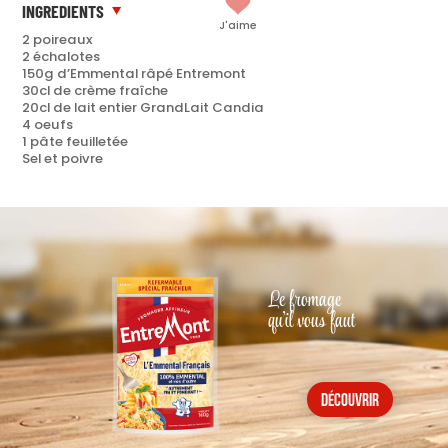
INGREDIENTS
J'aime
2 poireaux
2 échalotes
150g d’Emmental râpé Entremont
30cl de crème fraîche
20cl de lait entier GrandLait Candia
4 oeufs
1 pâte feuilletée
Sel et poivre
Le fromage
qu'il vous faut
découvrir