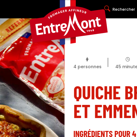
Rechercher
4
personnes
45
minut
QUICHE B
ET EMME
INGRÉDIENTS POUR 4