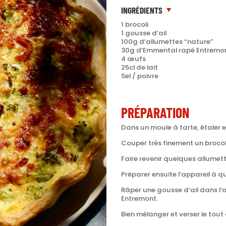
INGRÉDIENTS
1 brocoli
1 gousse d’ail
100g d’allumettes “nature”
30g d’Emmental rapé Entremo
4 œufs
25cl de lait
Sel / poivre
PRÉPARATION
Dans un moule à tarte, étaler e
Couper très finement un brocol
Faire revenir quelques allumette
Préparer ensuite l’appareil à qu
Râper une gousse d’ail dans l’a
Entremont.
Bien mélanger et verser le tout