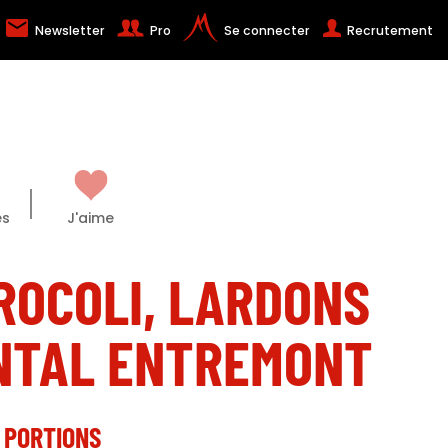
Newsletter
Pro
Se connecter
Recrutement
es
J'aime
ROCOLI, LARDONS
NTAL ENTREMONT
 PORTIONS