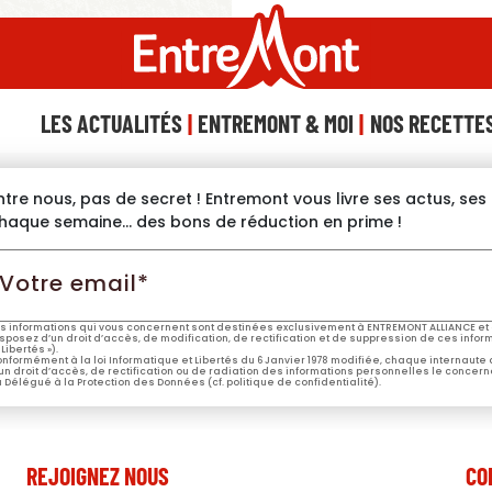
LES ACTUALITÉS
ENTREMONT & MOI
NOS RECETTE
ntre nous, pas de secret ! Entremont vous livre ses actus, se
haque semaine… des bons de réduction en prime !
otre
mail*
s informations qui vous concernent sont destinées exclusivement à ENTREMONT ALLIANCE et 
sposez d’un droit d’accès, de modification, de rectification et de suppression de ces informa
 Libertés »).
nformément à la loi Informatique et Libertés du 6 Janvier 1978 modifiée, chaque internaute
un droit d’accès, de rectification ou de radiation des informations personnelles le concern
 Délégué à la Protection des Données (cf. politique de confidentialité).
REJOIGNEZ NOUS
CO