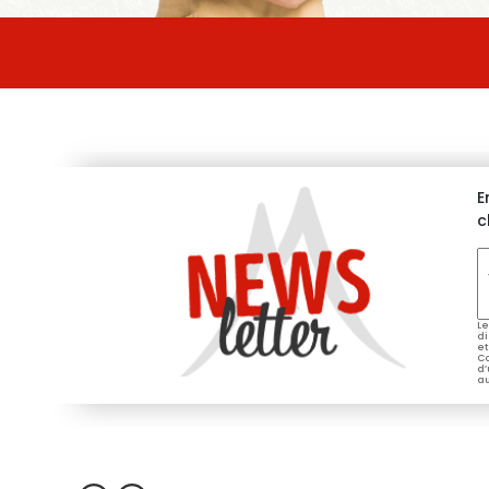
E
c
V
e
*
Le
di
et
Co
d’
au