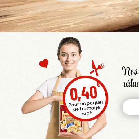
Nos 
réduc
€
0,40
Pour un paquet
de fromage
râpé