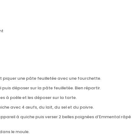
nt
t piquer une pâte feuilletée avec une fourchette.
i puis d
époser sur la pâte feuilletée. Bien répartir.
s à poêle et les déposer sur la tarte.
iche avec 4 œufs, du lait, du sel et du poivre.
ppareil à quiche puis v
erser
2 belles poignées d’Emmental râpé
 dans le moule.