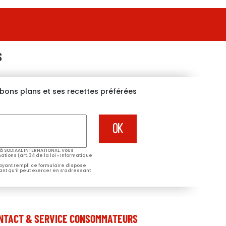
S
s bons plans et ses recettes préférées
à SODIAAL INTERNATIONAL. Vous
tions (art. 34 de la loi « Informatique
 ayant rempli ce formulaire dispose
ant qu’il peut exercer en s’adressant
NTACT & SERVICE CONSOMMATEURS