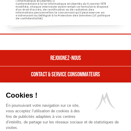
« Informatique et Libertés »).
Conformément à la loi Informatique et Libertés du 6 Janvier 1978
modifiée, chaque internaute ayant rempli ce formulaire dispose
d’un droit d’accès, de rectification ou de radiation des
informations personnelles le concernant qu’il peut exercer en
s’adressant au Délégué à la Protection des Données (cf. politique
de confidentialité).
REJOIGNEZ-NOUS
CONTACT & SERVICE CONSOMMATEURS
REJOIGNEZ NOUS
Nos offres
CONTACT & SERVICE CONSOMMATEURS
Cookies !
Nous rejoindre
Contactez Entremont
En poursuivant votre navigation sur ce site,
Mentions Légales
Une question, une suggestion, une
Ressources Humaines,
vous acceptez l’utilisation de cookies à des
remarque sur nos produits ? Nous
Une entreprise fière de ses valeurs
gestions des cookies & données personnelles
fins de publicités adaptées à vos centres
sommes à votre écoute.
d’intérêts, de partage sur les réseaux sociaux et de statistiques de
Découvrir
POUR VOTRE SANTÉ, MANGEZ 5 FRUITS ET LÉGUMES
Entremont
visites.