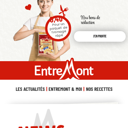
€
0,40
Nos bons de
réduction
Pour un
paquet de
fromage
râpé
J'en profite
LES ACTUALITÉS
ENTREMONT & MOI
NOS RECETTES