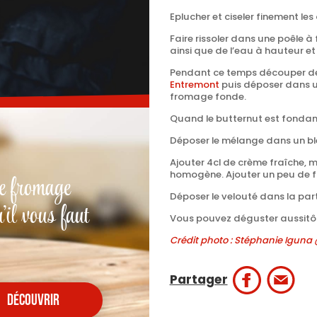
Eplucher et ciseler finement les
Faire rissoler dans une poêle à
ainsi que de l’eau à hauteur et 
Pendant ce temps découper des
Entremont
puis déposer dans u
fromage fonde.
Quand le butternut est fondant
Déposer le mélange dans un bl
Ajouter 4cl de crème fraîche, m
homogène. Ajouter un peu de fle
e fromage
Déposer le velouté dans la par
'il vous faut
Vous pouvez déguster aussitôt
Crédit photo : Stéphanie Igun
Partager
découvrir