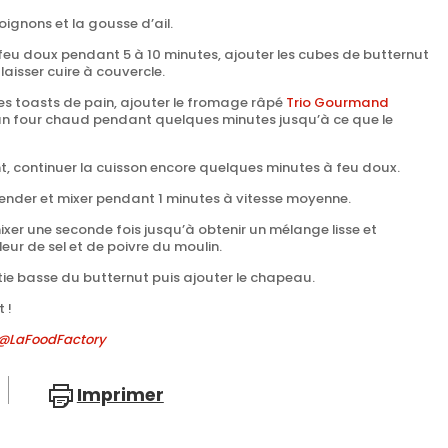
 oignons et la gousse d’ail.
 feu doux pendant 5 à 10 minutes, ajouter les cubes de butternut
laisser cuire à couvercle.
 toasts de pain, ajouter le fromage râpé
Trio Gourmand
n four chaud pendant quelques minutes jusqu’à ce que le
, continuer la cuisson encore quelques minutes à feu doux.
ender et mixer pendant 1 minutes à vitesse moyenne.
ixer une seconde fois jusqu’à obtenir un mélange lisse et
ur de sel et de poivre du moulin.
tie basse du butternut puis ajouter le chapeau.
 !
a @LaFoodFactory
Imprimer