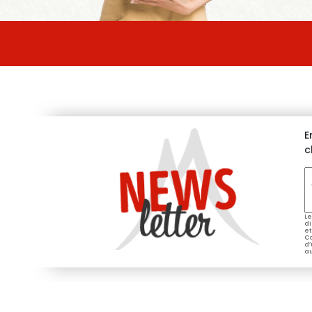
E
c
V
e
*
Le
di
et
Co
d’
au