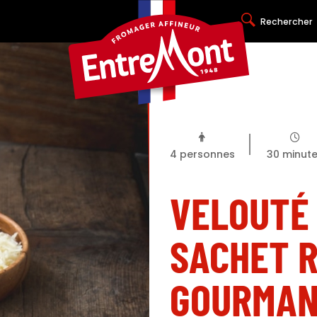
Rechercher
4
personnes
30
minut
VELOUTÉ
SACHET R
GOURMAN