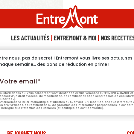
LES ACTUALITÉS
ENTREMONT & MOI
NOS RECETTE
ntre nous, pas de secret ! Entremont vous livre ses actus, se
haque semaine… des bons de réduction en prime !
otre
mail*
s informations qui vous concernent sont destinées exclusivement à ENTREMONT ALLIANCE et 
sposez d’un droit d’accès, de modification, de rectification et de suppression de ces informa
 Libertés »).
nformément à la loi Informatique et Libertés du 6 Janvier 1978 modifiée, chaque internaute
un droit d’accès, de rectification ou de radiation des informations personnelles le concern
 Délégué à la Protection des Données (cf. politique de confidentialité).
REJOIGNEZ NOUS
CO