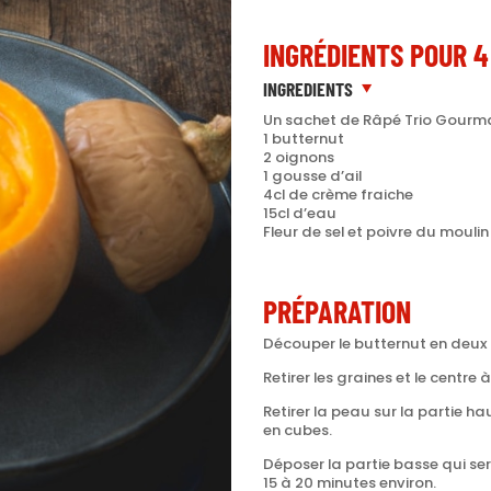
INGRÉDIENTS POUR 4
INGREDIENTS
Un sachet de Râpé Trio Gourm
1 butternut
2 oignons
1 gousse d’ail
4cl de crème fraiche
15cl d’eau
Fleur de sel et poivre du moulin
PRÉPARATION
Découper le butternut en deux 
Retirer les graines et le centre à
Retirer la peau sur la partie h
en cubes.
Déposer la partie basse qui se
15 à 20 minutes environ.