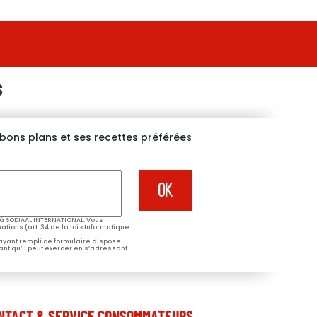
S
s bons plans et ses recettes préférées
à SODIAAL INTERNATIONAL. Vous
tions (art. 34 de la loi « Informatique
 ayant rempli ce formulaire dispose
ant qu’il peut exercer en s’adressant
NTACT & SERVICE CONSOMMATEURS