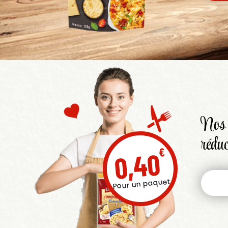
Nos 
réduc
€
0,40
Pour un paquet