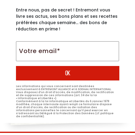
Entre nous, pas de secret ! Entremont vous
livre ses actus, ses bons plans et ses recettes
préférées chaque semaine… des bons de
réduction en prime !
Votre
email*
*
Les informations qui vous concernent sont destinées
exclusivement à ENTREMONT ALLIANCE et à SODIAAL INTERNATIONAL.
Vous disposez d’un droit d’accès, de modification, de rectification
et de suppression de ces informations (art. 34 de la loi
« Informatique et Libertés »).
Conformément à la loi Informatique et Libertés du 6 Janvier 1978
modifiée, chaque internaute ayant rempli ce formulaire dispose
d’un droit d’accès, de rectification ou de radiation des
informations personnelles le concernant qu’il peut exercer en
s’adressant au Délégué à la Protection des Données (cf. politique
de confidentialité).