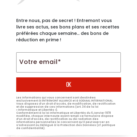
Entre nous, pas de secret ! Entremont vous
livre ses actus, ses bons plans et ses recettes
préférées chaque semaine… des bons de
réduction en prime !
Votre
email*
*
Les informations qui vous concernent sont destinées
exclusivement à ENTREMONT ALLIANCE et à SODIAAL INTERNATIONAL.
Vous disposez d’un droit d’accès, de modification, de rectification
et de suppression de ces informations (art. 34 de la loi
« Informatique et Libertés »).
Conformément à la loi Informatique et Libertés du 6 Janvier 1978
modifiée, chaque internaute ayant rempli ce formulaire dispose
d’un droit d’accès, de rectification ou de radiation des
informations personnelles le concernant qu’il peut exercer en
s’adressant au Délégué à la Protection des Données (cf. politique
de confidentialité).