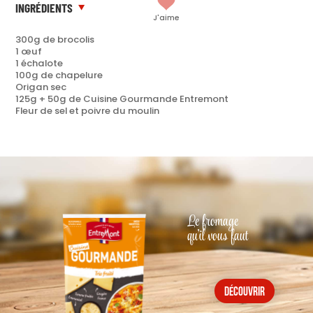
INGRÉDIENTS
J'aime
300g de brocolis
1 œuf
1 échalote
100g de chapelure
Origan sec
125g + 50g de Cuisine Gourmande Entremont
Fleur de sel et poivre du moulin
Le fromage
qu'il vous faut
découvrir