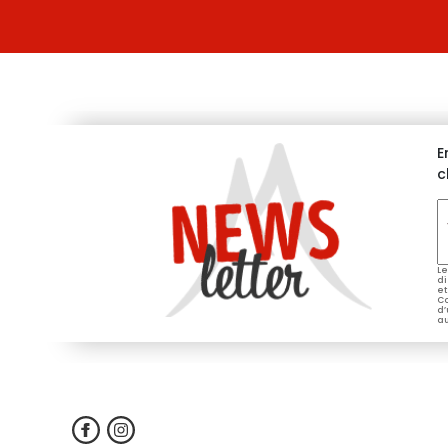
E
c
V
e
*
Le
di
et
Co
d’
au