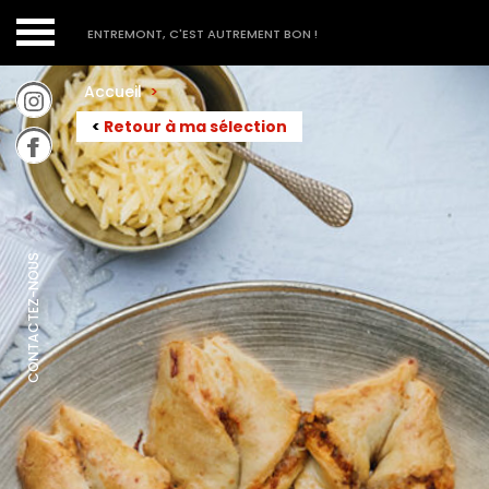
ENTREMONT, C'EST AUTREMENT BON !
Accueil
>
<
Retour à ma sélection
CONTACTEZ-NOUS