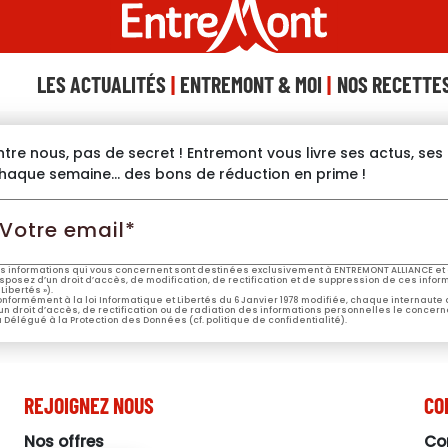
LES ACTUALITÉS
ENTREMONT & MOI
NOS RECETTE
ntre nous, pas de secret ! Entremont vous livre ses actus, se
haque semaine… des bons de réduction en prime !
otre
mail*
s informations qui vous concernent sont destinées exclusivement à ENTREMONT ALLIANCE et 
sposez d’un droit d’accès, de modification, de rectification et de suppression de ces informa
 Libertés »).
nformément à la loi Informatique et Libertés du 6 Janvier 1978 modifiée, chaque internaute
un droit d’accès, de rectification ou de radiation des informations personnelles le concern
 Délégué à la Protection des Données (cf. politique de confidentialité).
REJOIGNEZ NOUS
CO
Nos offres
Co