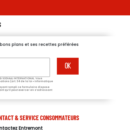
S
s bons plans et ses recettes préférées
à SODIAAL INTERNATIONAL. Vous
tions (art. 34 de la loi « Informatique
 ayant rempli ce formulaire dispose
ant qu’il peut exercer en s’adressant
NTACT & SERVICE CONSOMMATEURS
ntactez Entremont