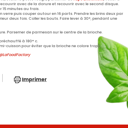
 recouvrir avec de la dorure et
recouvrir
avec le second disque.
r 15 minutes au frais.
 verre puis couper autour en 16 parts.
Prendre les brins deux par
rieur deux fois.
Coller les bouts.
Faire lever à 30°, pendant une
re. Parsemer de parmesan sur le centre de la brioche.
préchauffé à 180° c.
i-cuisson pour éviter que la brioche ne colore trop).
a @LaFoodFactory
Imprimer