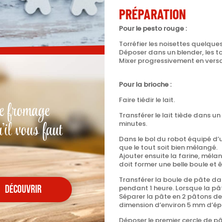
PRÉPARATION
Pour le pesto rouge :
Torréfier
les noisettes quelques
Déposer
dans un blender, les tom
Mixer
progressivement en versan
Pour la brioche :
Faire
tiédir le lait.
e fromage
Transférer le lait tiède dans un
'il vous faut
minutes.
Dans le bol du robot équipé d’u
que le tout soit bien mélangé.
Ajouter ensuite la farine, mélan
doit former une belle boule et 
Transférer la boule de pâte dan
pendant 1 heure.
Lorsque la pât
découvrir
Séparer la pâte en 2 pâtons d
dimension d’environ 5 mm d’ép
Déposer le premier cercle de p