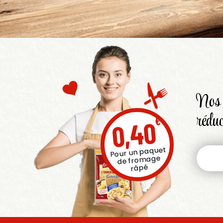
Nos 
réduc
€
0,40
Pour un paquet
de fromage
râpé