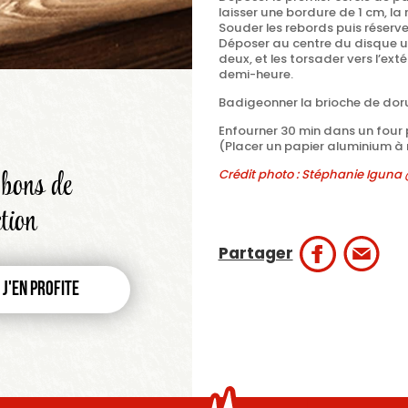
laisser une bordure de 1 cm, la
Souder les rebords puis réserve
Déposer au centre du disque un
deux, et les torsader vers l’exté
demi-heure.
Badigeonner la brioche de doru
Enfourner
30 min dans un four 
(Placer un papier aluminium à m
bons de
Crédit photo : Stéphanie Igun
tion
Partager
J'en profite