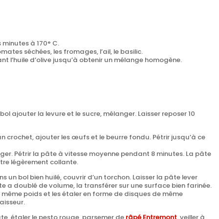
 minutes à 170° C.
ates séchées, les fromages, l’ail, le basilic.
t l’huile d’olive jusqu’à obtenir un mélange homogène.
 bol ajouter la levure et le sucre, mélanger.
Laisser reposer 10
n crochet, ajouter les œufs et le beurre fondu.
Pétrir jusqu’à ce
ger.
Pétrir la pâte à vitesse moyenne pendant 8 minutes.
La pâte
être légèrement collante.
s un bol bien huilé, couvrir d’un torchon.
Laisser la pâte lever
e a doublé de volume, la transférer sur une surface bien farinée.
e même poids et les étaler en forme de disques de même
aisseur.
âte, étaler le pesto rouge, parsemer de
râpé Entremont
, veiller à