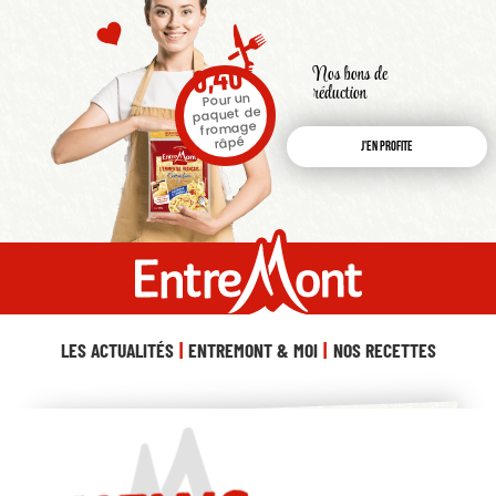
€
0,40
Nos bons de
réduction
Pour un
paquet de
fromage
râpé
J'en profite
LES ACTUALITÉS
ENTREMONT & MOI
NOS RECETTES