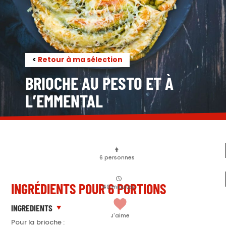
<
Retour à ma sélection
BRIOCHE AU PESTO ET À
L’EMMENTAL
6
personnes
INGRÉDIENTS POUR 6 PORTIONS
40
minutes
INGREDIENTS
J'aime
Pour la brioche :