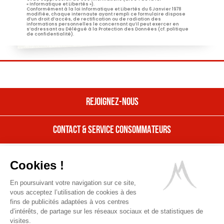
« Informatique et Libertés »).
Conformément à la loi Informatique et Libertés du 6 Janvier 1978
modifiée, chaque internaute ayant rempli ce formulaire dispose
d’un droit d’accès, de rectification ou de radiation des
informations personnelles le concernant qu’il peut exercer en
s’adressant au Délégué à la Protection des Données (cf. politique
de confidentialité).
REJOIGNEZ-NOUS
CONTACT & SERVICE CONSOMMATEURS
REJOIGNEZ NOUS
Nos offres
CONTACT & SERVICE CONSOMMATEURS
Cookies !
Nous rejoindre
Contactez Entremont
En poursuivant votre navigation sur ce site,
Mentions Légales
Une question, une suggestion, une
Ressources Humaines,
vous acceptez l’utilisation de cookies à des
remarque sur nos produits ? Nous
Une entreprise fière de ses valeurs
gestions des cookies & données personnelles
fins de publicités adaptées à vos centres
sommes à votre écoute.
d’intérêts, de partage sur les réseaux sociaux et de statistiques de
Découvrir
POUR VOTRE SANTÉ, MANGEZ 5 FRUITS ET LÉGUMES
Entremont
visites.