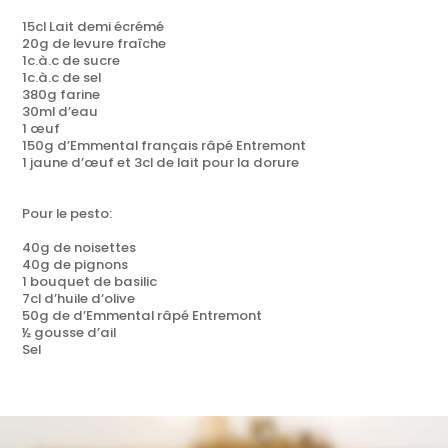
15cl Lait demi écrémé
20g de levure fraîche
1c.à.c de sucre
1c.à.c de sel
380g farine
30ml d’eau
1 œuf
150g d’Emmental français râpé Entremont
1 jaune d’œuf et 3cl de lait pour la dorure
Pour le pesto:
40g de noisettes
40g de pignons
1 bouquet de basilic
7cl d’huile d’olive
50g de d’Emmental râpé Entremont
½ gousse d’ail
Sel