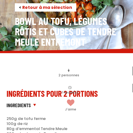
<
Retour à ma sélection
BOWL AU TOFU, LÉGUMES
RÔTIS ET CUBES DE TENDRE
MEULE ENTREMONT
2
personnes
INGRÉDIENTS POUR 2 PORTIONS
1
heure(s)
INGREDIENTS
J'aime
250g de tofu ferme
100g de riz
80g d’emmental Tendre Meule