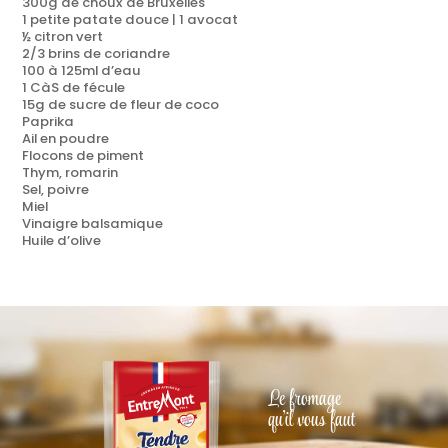
300g de choux de Bruxelles
1 petite patate douce | 1 avocat
½ citron vert
2/3 brins de coriandre
100 à 125ml d’eau
1 CàS de fécule
15g de sucre de fleur de coco
Paprika
Ail en poudre
Flocons de piment
Thym, romarin
Sel, poivre
Miel
Vinaigre balsamique
Huile d’olive
Le fromage
qu'il vous faut