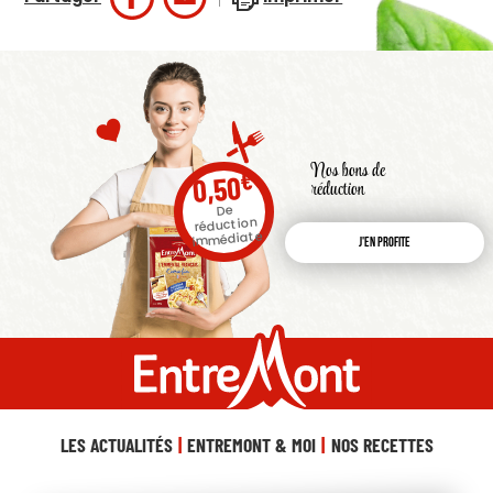
Nos bons de
€
0,50
réduction
De
réduction
immédiate
J'en profite
LES ACTUALITÉS
ENTREMONT & MOI
NOS RECETTES