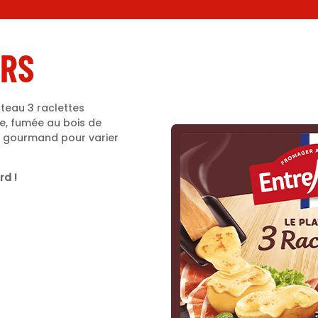
URS
ateau 3 raclettes
e, fumée au bois de
et gourmand pour varier
rd !