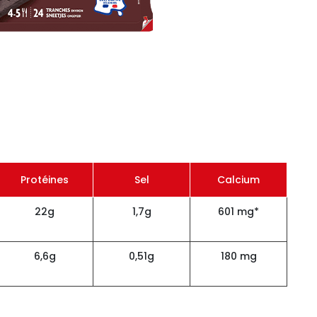
Protéines
Sel
Calcium
22g
1,7g
601 mg*
6,6g
0,51g
180 mg