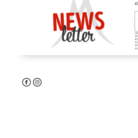
c
V
e
*
Le
di
et
Co
d’
au