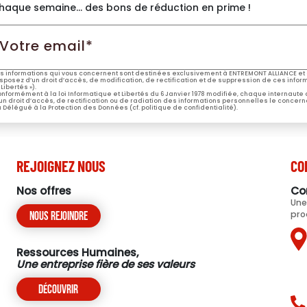
haque semaine… des bons de réduction en prime !
otre
mail*
s informations qui vous concernent sont destinées exclusivement à ENTREMONT ALLIANCE et 
sposez d’un droit d’accès, de modification, de rectification et de suppression de ces informa
 Libertés »).
nformément à la loi Informatique et Libertés du 6 Janvier 1978 modifiée, chaque internaute
un droit d’accès, de rectification ou de radiation des informations personnelles le concern
 Délégué à la Protection des Données (cf. politique de confidentialité).
REJOIGNEZ NOUS
CO
Nos offres
Co
Une
pro
Nous rejoindre
Ressources Humaines,
Une entreprise fière de ses valeurs
Découvrir