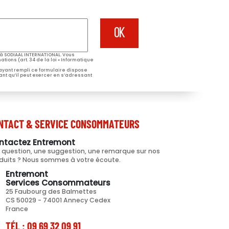
à SODIAAL INTERNATIONAL. Vous
tions (art. 34 de la loi « Informatique
 ayant rempli ce formulaire dispose
ant qu’il peut exercer en s’adressant
NTACT & SERVICE CONSOMMATEURS
ntactez Entremont
 question, une suggestion, une remarque sur nos
duits ? Nous sommes à votre écoute.
Entremont
Services Consommateurs
25 Faubourg des Balmettes
CS 50029 - 74001 Annecy Cedex
France
TÉL : 09 69 32 09 91