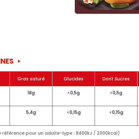
NNES
Gras saturé
Glucides
Dont Sucres
18g
<0,5g
<0,5g
5,4g
<0,15g
<0,15g
e référence pour un adulte-type : 8400kJ / 2000kcal)