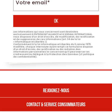
email*
*
Les informations qui vous concernent sont destinées
exclusivement à ENTREMONT ALLIANCE et à SODIAAL INTERNATIONAL.
Vous disposez d’un droit d’accès, de modification, de rectification
et de suppression de ces informations (art. 34 de la loi
« Informatique et Libertés »).
Conformément à la loi Informatique et Libertés du 6 Janvier 1978
modifiée, chaque internaute ayant rempli ce formulaire dispose
d’un droit d’accès, de rectification ou de radiation des
informations personnelles le concernant qu’il peut exercer en
s’adressant au Délégué à la Protection des Données (cf. politique
de confidentialité).
REJOIGNEZ-NOUS
CONTACT & SERVICE CONSOMMATEURS
REJOIGNEZ NOUS