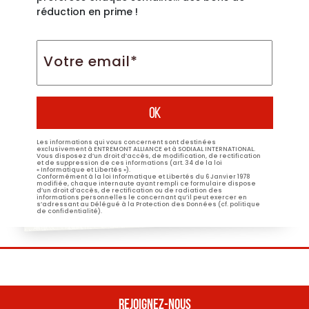
réduction en prime !
Votre
email*
*
Les informations qui vous concernent sont destinées
exclusivement à ENTREMONT ALLIANCE et à SODIAAL INTERNATIONAL.
Vous disposez d’un droit d’accès, de modification, de rectification
et de suppression de ces informations (art. 34 de la loi
« Informatique et Libertés »).
Conformément à la loi Informatique et Libertés du 6 Janvier 1978
modifiée, chaque internaute ayant rempli ce formulaire dispose
d’un droit d’accès, de rectification ou de radiation des
informations personnelles le concernant qu’il peut exercer en
s’adressant au Délégué à la Protection des Données (cf. politique
de confidentialité).
REJOIGNEZ-NOUS