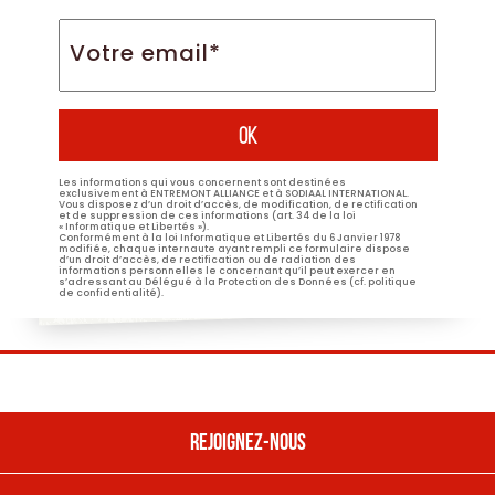
Votre
email*
*
Les informations qui vous concernent sont destinées
exclusivement à ENTREMONT ALLIANCE et à SODIAAL INTERNATIONAL.
Vous disposez d’un droit d’accès, de modification, de rectification
et de suppression de ces informations (art. 34 de la loi
« Informatique et Libertés »).
Conformément à la loi Informatique et Libertés du 6 Janvier 1978
modifiée, chaque internaute ayant rempli ce formulaire dispose
d’un droit d’accès, de rectification ou de radiation des
informations personnelles le concernant qu’il peut exercer en
s’adressant au Délégué à la Protection des Données (cf. politique
de confidentialité).
REJOIGNEZ-NOUS