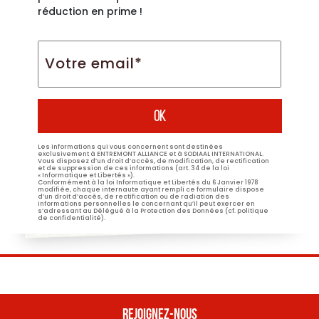
réduction en prime !
Votre
email*
*
Les informations qui vous concernent sont destinées
exclusivement à ENTREMONT ALLIANCE et à SODIAAL INTERNATIONAL.
Vous disposez d’un droit d’accès, de modification, de rectification
et de suppression de ces informations (art. 34 de la loi
« Informatique et Libertés »).
Conformément à la loi Informatique et Libertés du 6 Janvier 1978
modifiée, chaque internaute ayant rempli ce formulaire dispose
d’un droit d’accès, de rectification ou de radiation des
informations personnelles le concernant qu’il peut exercer en
s’adressant au Délégué à la Protection des Données (cf. politique
de confidentialité).
REJOIGNEZ-NOUS