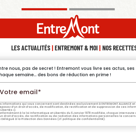
LES ACTUALITÉS
ENTREMONT & MOI
NOS RECETTE
ntre nous, pas de secret ! Entremont vous livre ses actus, se
haque semaine… des bons de réduction en prime !
otre
mail*
s informations qui vous concernent sont destinées exclusivement à ENTREMONT ALLIANCE et 
sposez d’un droit d’accès, de modification, de rectification et de suppression de ces informa
 Libertés »).
nformément à la loi Informatique et Libertés du 6 Janvier 1978 modifiée, chaque internaute
un droit d’accès, de rectification ou de radiation des informations personnelles le concern
 Délégué à la Protection des Données (cf. politique de confidentialité).