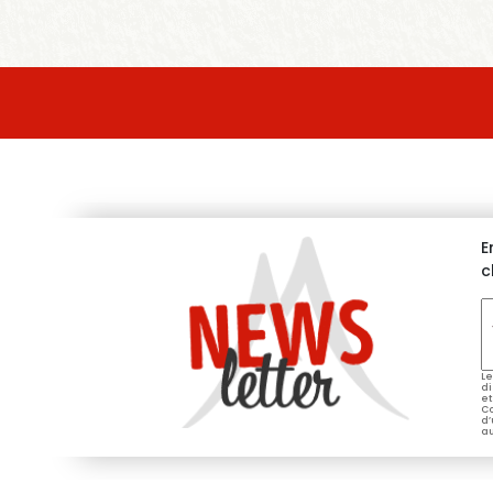
E
c
V
e
*
Le
di
et
Co
d’
au