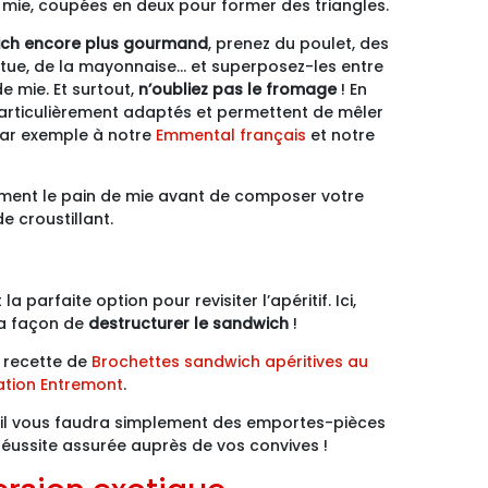
 mie, coupées en deux pour former des triangles.
ch encore plus gourmand
, prenez du poulet, des
itue, de la mayonnaise… et superposez-les entre
e mie. Et surtout,
n’oubliez pas le fromage
! En
particulièrement adaptés et permettent de mêler
par exemple à notre
Emmental français
et notre
rement le pain de mie avant de composer votre
 croustillant.
 parfaite option pour revisiter l’apéritif. Ici,
 la façon de
destructurer le sandwich
!
 recette de
Brochettes sandwich apéritives au
ation Entremont
.
, il vous faudra simplement des emportes-pièces
Réussite assurée auprès de vos convives !