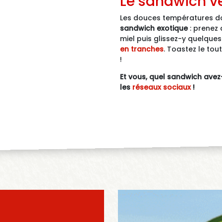
Le sandwich ve
Les douces températures do
sandwich exotique
: prenez 
miel puis glissez-y quelque
en tranches
. Toastez le tou
!
Et vous, quel sandwich avez-
les
réseaux sociaux
!