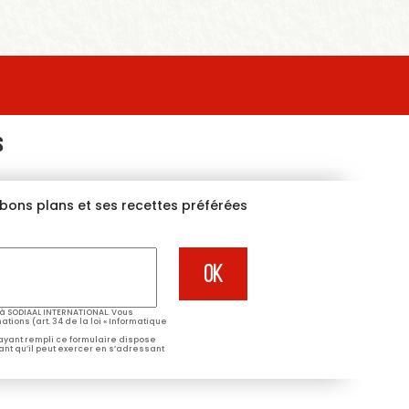
S
s bons plans et ses recettes préférées
à SODIAAL INTERNATIONAL. Vous
tions (art. 34 de la loi « Informatique
 ayant rempli ce formulaire dispose
ant qu’il peut exercer en s’adressant