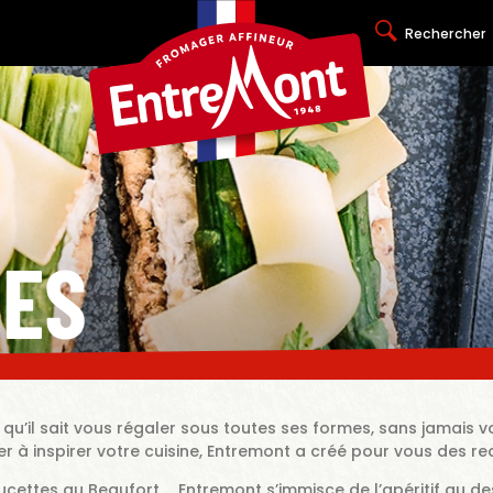
Rechercher
TES
u’il sait vous régaler sous toutes ses formes, sans jamais vou
uer à inspirer votre cuisine, Entremont a créé pour vous des
cettes au Beaufort … Entremont s’immisce de l’apéritif au dess