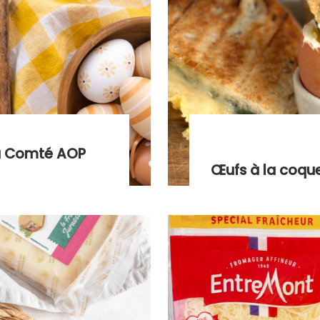
au Comté AOP
Œufs à la coqu