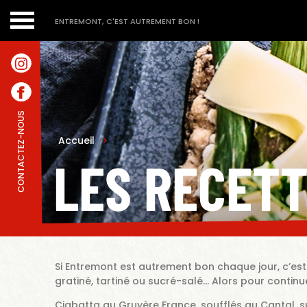
ENTREMONT, C'EST AUTREMENT BON !
CONTACTEZ-NOUS
Accueil
>
LES RECET
Si Entremont est autrement bon chaque jour, c’est q
gratiné, tartiné ou sucré-salé… Alors pour contin
Ciabatta au Gruyère France, soufflés au Cantal, su