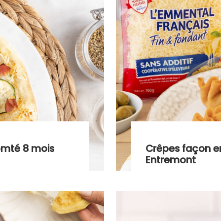
omté 8 mois
Crêpes façon e
Entremont