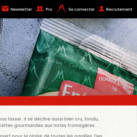
Newsletter
Pro
Se connecter
Recrutement
s lasser. Il se décline aussi bien cru, fondu,
 recettes gourmandes aux notes fromagères.
ert pour le plaisir de toutes les papilles. Des