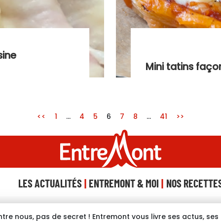
sine
Mini tatins faço
<<
1
…
4
5
6
7
8
…
41
>>
LES ACTUALITÉS
ENTREMONT & MOI
NOS RECETTE
ntre nous, pas de secret ! Entremont vous livre ses actus, se